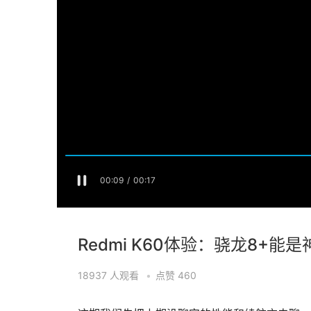
Redmi K60体验：骁龙8+
18937
人观看
•
点赞
460