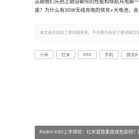
这期我们先把上期没聊完的性能和续航充电聊一
座？为什么有30W无线充电的快充+大电池，会
本文由方向对了资讯网发布，不代表方向对了资讯网立场，转载联系作者
小米
红米
K60
手机
骁龙8
Redmi K60上手体验：红米首款素皮成色如何？