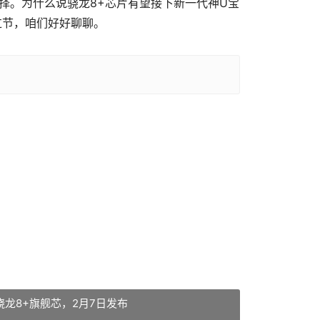
择。为什么说骁龙8+芯片有望接下新一代神U宝
过节，咱们好好聊聊。
骁龙8+旗舰芯，2月7日发布