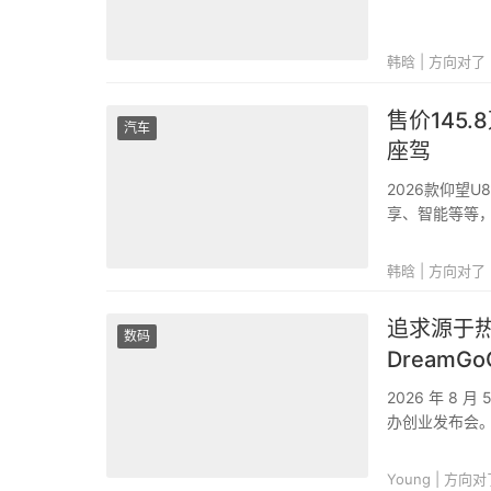
全、动力、舒适
韩晗 | 方向对了
售价145
汽车
座驾
2026款仰望
享、智能等等，
SUV...
韩晗 | 方向对了
追求源于热
数码
DreamG
生命进化
2026 年 8
办创业发布会。
系精英团队及 P
Young | 方向