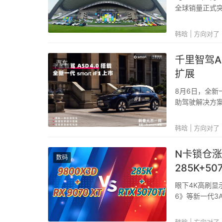
全球销量正式突
菱代步车300
乐派对，共同回
韩晗 | 方向对了
千里智驾A
汽车
扩展
8月6日，全新一代
助驾驶解决方
程化量产适配能
新时代。这...
韩晗 | 方向对了
N卡锁仓涨
数码
285K+507
眼下4K高刷
6》等新一代
NVIDIA全线
系列价格再上一