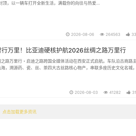
不封顶，以一辆车打开全新生活，满载你的向往与热爱...
2026-08-06
264563
3
行万里！比亚迪硬核护航2026丝绸之路万里行
 丝绸之路万里行・启迪之路跨国全媒体活动在西安正式启航。车队沿古商路
陆海，溯源药、瓷、丝、茶四大古丝路核心物产，串联多座历史文化名城
、高速巡航、山区隧道等复杂路况。作为核心护航伙伴，比亚迪携全系新
两大核心技术为万里征途全程兜底。...
2026-08-03
41282
3
点击加载更多资讯