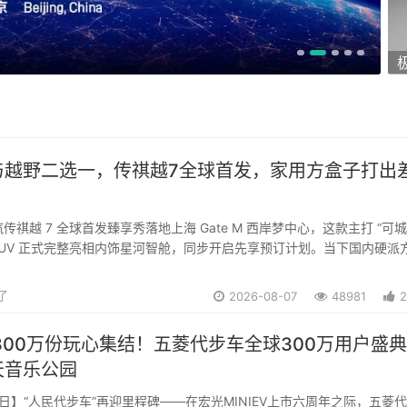
与越野二选一，传祺越7全球首发，家用方盒子打出
广汽传祺越 7 全球首发臻享秀落地上海 Gate M 西岸梦中心，这款主打 “可
 SUV 正式完整亮相内饰星河智舱，同步开启先享预订计划。当下国内硬派
堆，但多数车型要么偏重极限越野牺牲家用舒适，要么偏向城市代步丢失
瞄准家庭用户痛...
对了
2026-08-07
48981
2
300万份玩心集结！五菱代步车全球300万用户盛
天音乐公园
月7日】“人民代步车”再迎里程碑——在宏光MINIEV上市六周年之际，五菱