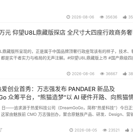
性等多维度评测，此次登顶不仅...
2026-08-06
35636
35
.8万元 仰望U8L鼎藏版探店 全尺寸大四座行政商务
U8L鼎藏版所呈现的，正是属于中国品牌顶奢行政座驾该有的样子，技术、
都是实干者实力与格局的无声注解。#仰望U8L鼎藏版上市 #国产鼎级四
2026-08-06
36667
38
爱创业首秀：万志强发布 PANDAER 新品及
oGo 众筹平台，"熊猫造梦"以 AI 硬件开路、向熊猫
 月 5 日——追求源于热爱科技公司（DreamGoGo，简称"热爱科技"）今日
这家由魅族前 CMO 万志强创办，聚合原魅族产品、研发、Design、营
ANDAER 创始团队原班人马的新公司，首次对外披露"一个品牌...
对了
2026-08-05
23521
3