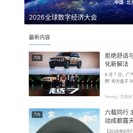
2026全球数字经济大会
最新内容
拒绝舒适
汽车
化新解法
8 月 7 日，
野” 的方盒子
子赛道早已扎
力，传祺越 7 
Young | 方向
六载同行 
汽车
动成都露
【2026年8