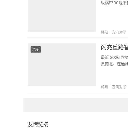
纵横F700玩
韩晗 | 方向对了
闪充丝路智
汽车
最近 2026
贯南北、连通
覆盖城市拥堵
队全程随行，用
韩晗 | 方向对了
友情链接