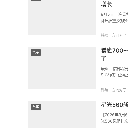
增长
8月5日，追觅
计出货量突破4
同发展和全球市
球销量、销额双
韩晗 | 方向对了
猎鹰700
汽车
了
最近工信部曝光
SUV 的升级
L7PLUS即将上市
韩晗 | 方向对了
星光560
汽车
【2026年8
光560凭借扎
价比指数第一