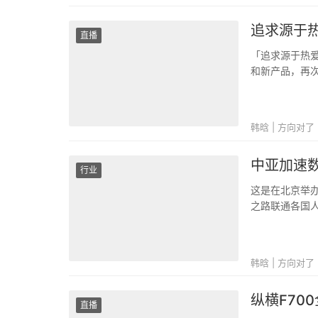
追求源于
直播
「追求源于热
和新产品，再次
韩晗 | 方向对了
中亚加速数
行业
这是在北京举办
之路联通各国
纪数字丝绸之
念。”哈萨克斯坦
韩晗 | 方向对了
纵横F70
直播