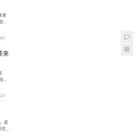
球累
类协
获全
60
要来
座
海
29
单，星
获性
合安