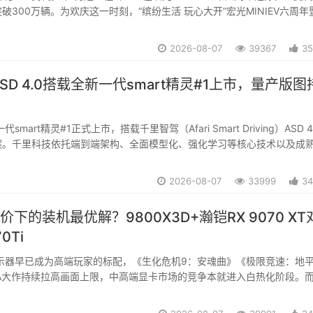
破300万辆。为欢庆这一时刻，“缤纷生活 玩心大开”宏光MINIEV六周年
万用户盛典落地成都，集结宏光MINIEV与缤果家族，打造一场专属于用户
望代步车领导...
2026-08-07
39367
35
SD 4.0搭载全新一代smart精灵#1上市，量产版图
smart精灵#1正式上市，搭载千里智驾（Afari Smart Driving）ASD 4
案。千里科技依托端到端架构、全面模型化、强化学习等核心技术以及成
力，助力全新一代smart精灵#1重塑豪华智能小车产品体验标杆，引领A
2026-08-07
33999
34
价下的装机最优解？9800X3D+瀚铠RX 9070 XT
0Ti
显示器早已成为高端玩家的标配，《生化危机9：安魂曲》《极限竞速：地
3A大作持续拉高画面上限，中高端显卡市场的竞争本就进入白热化阶段。
GPU套件涨价、渠道进入“封仓暂停出货”阶段的消息，更是让本就偏高的RTX
个台阶——据渠道消息，R...