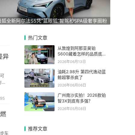
极狐全新阿尔法S5凭“蓝眼狐”智驾和SPA级奢享圈粉
热门文章
从敦煌到阿那亚昊铂
S600藏着怎样的品质底
差异
气
2026年06月13日
油耗2.98升 第四代逸动蓝
城可
鲸超擎杀疯了
方盒
2026年06月06日
硬核能
广州南沙实拍！2026款铂
95
智3X到底有多强？
2026年05月08日
典燃
推荐文章
代步车