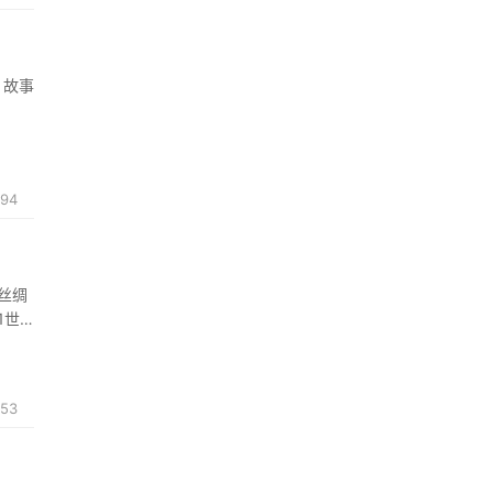
、故事
194
丝绸
1世
发展理
53