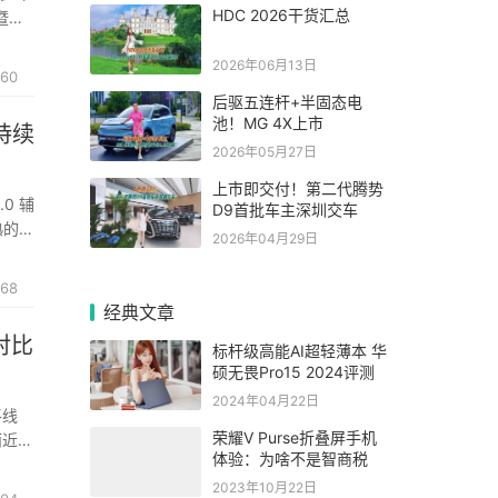
HDC 2026干货汇总
暨五
的欢
2026年06月13日
60
后驱五连杆+半固态电
池！MG 4X上市
持续
2026年05月27日
上市即交付！第二代腾势
.0 辅
D9首批车主深圳交车
熟的工
2026年04月29日
I出行
68
经典文章
对比
标杆级高能AI超轻薄本 华
硕无畏Pro15 2024评测
2024年04月22日
平线
荣耀V Purse折叠屏手机
而近期
体验：为啥不是智商税
 50
2023年10月22日