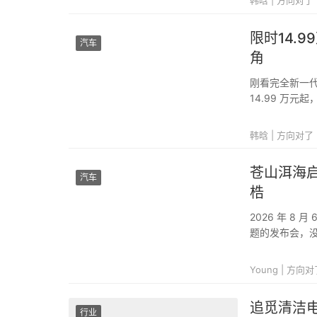
韩晗 | 方向对了
限时14.
汽车
角
刚看完全新一代
14.99 万元起
领先、20 项
豪华智能⼩...
韩晗 | 方向对了
苍山洱海启
汽车
梏
2026 年 8
题的发布会，
观展现一台皮
主，也让这款定价
Young | 方向
追觅清洁
行业