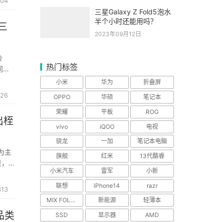
04
三星Galaxy Z Fold5泡水
半个小时还能用吗？
三
2023年09月12日
价
热门标签
同级
 #
小米
华为
折叠屏
26
OPPO
华硕
笔记本
荣耀
平板
ROG
出桎
vivo
iQOO
电视
骁龙
一加
笔记本电脑
 为主
旗舰
红米
13代酷睿
景，直
小米汽车
雷军
小新
玩家车
联想
iPhone14
razr
313
MIX FOLD 2
新能源
轻薄本
品类
SSD
显示器
AMD