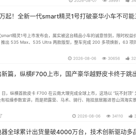
2026-08-07
39991
34
99万起！全新一代smart精灵1号打破豪华小车不可能
smart精灵1号上市发布会，属实被这台精品小车的诚意惊到，限时权益
，推出 535 Max、535 Ultra 两款版型，整车完成 200 多项焕新，63 项
同级唯一，直接补齐细分市场长期存在的取舍难题。#全新⼀代smart精灵1号
2026-08-06
30656
32
新篇，纵横F700上市，国产豪华越野皮卡终于跳
 月 6 日，纵横首款皮卡 F700 在云南大理完成全球上市，这场以 “玩不封顶”
没有枯燥参数宣讲，而是把露营、马术、骑行、拖挂旅居搬进苍山洱海实
卡如何承载多元旷野生活。德云社阎鹤祥到场助阵，更成为新车首位头号
 30 万级的全...
对了
2026-08-06
34110
电器全球累计出货量破4000万台，技术创新驱动多