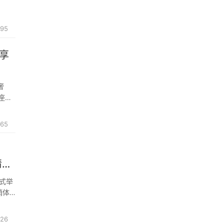
95
奢享
奢
座
65
情感
正式举
销体
26