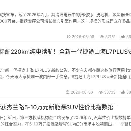
科技宣布，截至2026年7月，其清洁电器中的扫地机、洗地机、吸尘器全
000万台，继续发挥公司增长核心引擎作用。这一规模的形成建立在多品
场持续拓展的基础之上。数据显示，2026年第一季度追觅扫地机器人斩
第一，在全球30个国家市占第一；...
2026-08-06
37161
36
+标配220km纯电续航！全新一代捷途山海L7PLUS
全新一代捷途山海 L7PLUS 新款公告，不少车友都在蹲这款旅行家用七
亮点，今天跟大家梳理一波内部一手信息。#捷途山海L7PLUS #全新捷途山
...
2026-08-06
38733
38
斩获杰兰路5-10万元新能源SUV性价比指数第一
月6日】近日，第三方权威机构杰兰路发布了2026年7月汽车性价比指数榜
实的综合实力，在5-10万元插混及增程SUV细分市场中脱颖而出，一举斩
名的佳绩。该指数以终端成交价与用户可感知配置价值为核心依据，并综