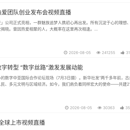
热爱团队创业发布会视频直播
爱」公司正式亮相，一群魅族追梦人携初心再出发。所有沉淀于心的理想
揭晓。曾因热爱相聚的人，大概率在这里再次相逢。...
2026-08-05
241255
3
字转型 “数字丝路”激发发展动能
的数字中亚国际合作论坛现场（7月3日摄）。新华社发“两千多年前，古
人民、多元文明与区域经济。如今，我们肩负着同样宏大的使命——共建2
路。这条新路流通的不仅是商品，还有知识、技术、创新成果、投资与新
G-Global国际秘书处主席谢里克...
2026-08-05
30363
35
0全球上市视频直播