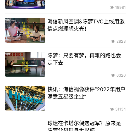
19981
海信新风空调&陈梦TVC上线用激
情点燃理想火光！
2823
陈梦：只要有梦，再难的路也会
走下去
6320
快讯：海信视像获评“2022年用户
满意五星级企业”
31134
球迷在卡塔尔偶遇冠军？原来是
陈梦父母现身世界杯