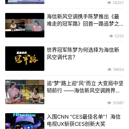
28357
海信新风空调携手陈梦推出《最
难走的冠军路》回首一路追梦之
路
5255
世界冠军陈梦为何选择为海信新
风空调代言？
18654
追“梦”路上迎“风”而立 大变局中坚
韧前行 ——海信新风空调跨界讲
述“最难走的冠军路”
35987
入围CNN “CES最佳名单”！海信
电视UX斩获CES创新大奖