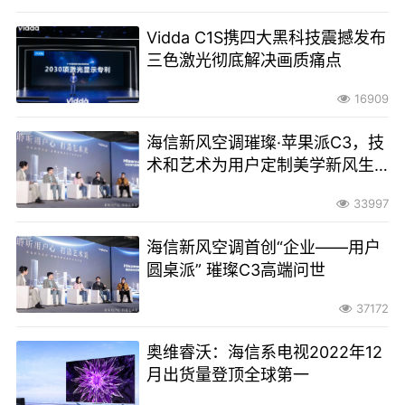
Vidda C1S携四大黑科技震撼发布
三色激光彻底解决画质痛点
16909
海信新风空调璀璨·苹果派C3，技
术和艺术为用户定制美学新风生
活
33997
海信新风空调首创“企业——用户
圆桌派” 璀璨C3高端问世
37172
奥维睿沃：海信系电视2022年12
月出货量登顶全球第一