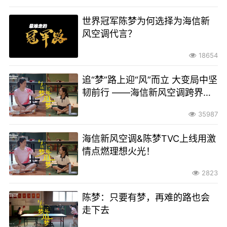
世界冠军陈梦为何选择为海信新
风空调代言？
18654
追“梦”路上迎“风”而立 大变局中坚
韧前行 ——海信新风空调跨界讲
述“最难走的冠军路”
35987
海信新风空调&陈梦TVC上线用激
情点燃理想火光！
2823
陈梦：只要有梦，再难的路也会
走下去