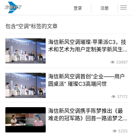
登录
注册
包含"空调"标签的文章
海信新风空调璀璨·苹果派C3，技
术和艺术为用户定制美学新风生
活
33997
海信新风空调首创“企业——用户
圆桌派” 璀璨C3高端问世
37172
海信新风空调携手陈梦推出《最
难走的冠军路》回首一路追梦之
路
5255