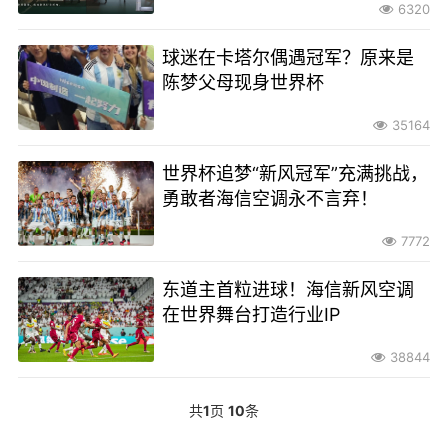
6320
球迷在卡塔尔偶遇冠军？原来是
陈梦父母现身世界杯
35164
世界杯追梦“新风冠军”充满挑战，
勇敢者海信空调永不言弃！
7772
东道主首粒进球！海信新风空调
在世界舞台打造行业IP
38844
共
1
页
10
条