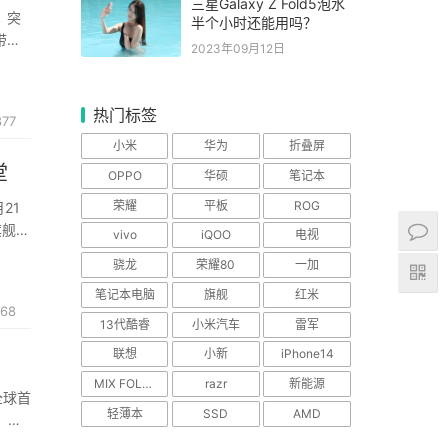
三星Galaxy Z Fold5泡水
，突
半个小时还能用吗？
带来
2023年09月12日
入小布
热门标签
877
小米
华为
折叠屏
堂
OPPO
华硕
笔记本
荣耀
平板
ROG
21
旗舰齐
vivo
iQOO
电视
首发理
骁龙
荣耀80
一加
笔记本电脑
旗舰
红米
768
13代酷睿
小米汽车
雷军
联想
小新
iPhone14
MIX FOLD 2
razr
新能源
将全球首
轻薄本
SSD
AMD
；跨
更快更