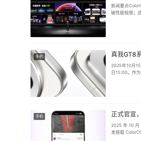
新闻要点Col
破性能极限；还
更懂你、更出
助手、小布建议
真我GT8
手机
2025年10
日15:00。
发，以越级的产
光GR影像系统、
正式官宣，旅拍
手机
2025 年 10
发搭载 Colo
生态互联也全