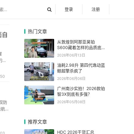
登录
注册
热门文章
面自
从敦煌到阿那亚昊铂
S600藏着怎样的品质底
气
耀
2026年06月13日
的长
油耗2.98升 第四代逸动蓝
验领
鲸超擎杀疯了
50
2026年06月06日
广州南沙实拍！2026款铂
智3X到底有多强？
2026年05月08日
双防
续航
推荐文章
HDC 2026干货汇总
03