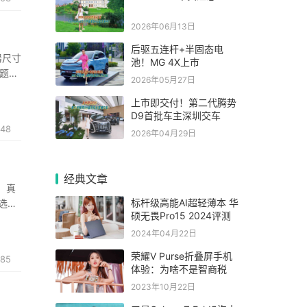
2026年06月13日
后驱五连杆+半固态电
器尺寸
池！MG 4X上市
问题，
2026年05月27日
导致画
上市即交付！第二代腾势
D9首批车主深圳交车
48
2026年04月29日
经典文章
、真
标杆级高能AI超轻薄本 华
之选：
硕无畏Pro15 2024评测
T7
2024年04月22日
荣耀V Purse折叠屏手机
185
体验：为啥不是智商税
2023年10月22日