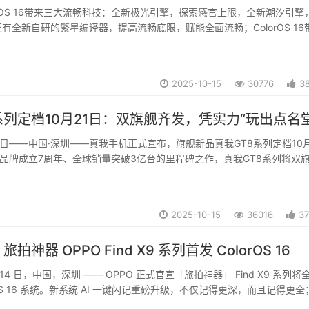
orOS 16带来三大流畅科技：全新极光引擎，探索感官上限，全新潮汐引擎
有全新自研的繁星编译器，提高流畅底限，赋能全面流畅；ColorOS 16
色的AI体验，断代领先的小布记忆将解锁更多记忆场景，并将记忆能力融
，打造更专属的小布个人...
2025-10-15
30776
3
系列定档10月21日：双旗舰齐发，凭实力“玩出点名
月15日——中国·深圳——真我手机正式宣布，旗舰新品真我GT8系列定档10月
作为品牌成立7周年、全球销量突破3亿台的里程碑之作，真我GT8系列将双
品力，在旗舰红海中占据一席之地。街拍神器真我GT8 Pro，凭借行业
第五代骁龙8...
2025-10-15
36016
3
神器 OPPO Find X9 系列首发 ColorOS 16
 月 14 日，中国，深圳 —— OPPO 正式官宣「旅拍神器」 Find X9 系列
rOS 16 系统。新系统 AI 一键闪记重磅升级，不仅记得更深，而且记得更全
面升级，手表、耳机、电脑、短信通话互通无阻；一碰互传也全面升级，