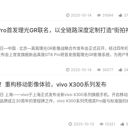
2025-10-14
31694
3
 Pro首发理光GR联名，以全链路深度定制打造“街拍
月14日—中国 · 北京—真我理光GR影像战略合作发布会正式召开，经过四年
布会上官宣旗舰新品真我GT8 Pro将首发搭载理光GR影像系统，为用户
体验，以极具创造力的方式，捕捉每一个富有意义的时刻。早在2021年
开始，真我就一直与...
2025-10-14
30577
3
起！重构移动影像体验，vivo X300系列发布
13日 上海——vivo于上海正式发布全新vivo X300系列旗舰手机，开启移
品牌成立30周年的里程碑之作，vivo X300系列凭借其Pro版与标准版的
司2亿影像双旗舰”的崭新格局。vivo X300系列以专业影像为核心，依托
.
2025-10-13
15321
3