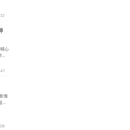
732
神
的精心
带来
推出
447
动影像
组
四大
08