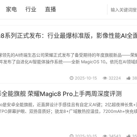
家电
行业
直播
ic8系列正式发布：行业最爆标准版，影像性能AI全
全球领先的AI终端生态公司荣耀正式发布了备受期待的年度旗舰新品——荣
，并发布了自进化AI智能体操作系统——全新 MagicOS 10。依托在AI领域
用户需求的敏锐洞察，荣耀Magic8系列通过“8大AI技术领先、8大AI体
、8大性...
2025-10-15
32224
38
全能旗舰 荣耀Magic8 Pro上手两周深度评测
8 Pro是安卓全能旗舰，近直屏设计手感佳且有自定义AI键；2亿超夜神长焦+
TPO屏幕护眼、双扬音质好；骁龙8+广域散热控温佳，7200mAh+快充
D解锁与跨设备互联，AI功能丰富。...
2025-10-15
34543
35