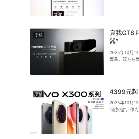
稳定。 ...
真我GT8
手机
器”
2025年10
筹备，双方在发
前所未有的街拍
“街头摄影模式”
4399元
手机
2025年10月
“新旅程”。作为
合，树立了“蔡
蓝科技，在性..