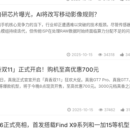
自研芯片曝光，AI将改写移动影像规则？
端手机核心竞争力的当下，行业却正遭遇难以突破的技术瓶颈。尽管传感
模组持续迭代，但传统ISP在处理RAW数据时始终面临算力分配不足的
逆光等复杂光线环境中，降噪处理与细节保留的失衡成为普遍痛点，往往
噪点堆积，让用户的拍摄体验频频“翻车...
2025-10-15
34318
34
双11」正式开启！购机至高优惠700元
15日，真我正式官宣开启「真香双11」狂欢大促。真我GT7 Pro、真我GT7
rbo等爆款机型，将于今晚8点现货开售，至高优惠700元。3000元档真香
舰真我GT7 Pro，双11到手价2999元起作为真我的性能影像旗舰，真我G
2025-10-15
37462
3
S 16正式亮相，首发搭载Find X9系列和一加15等机型