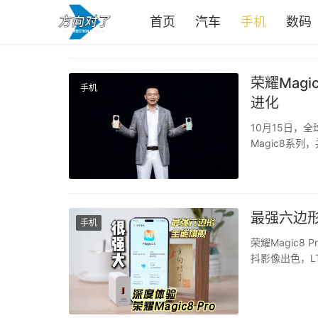
首页
汽车
手机
数码
荣耀Mag
手机
进化
10月15日，
Magic8系列
期技术积累和对
先、4大影像领先
最强六边形
手机
荣耀Magic
抖影像出色，L
久，还支持双3