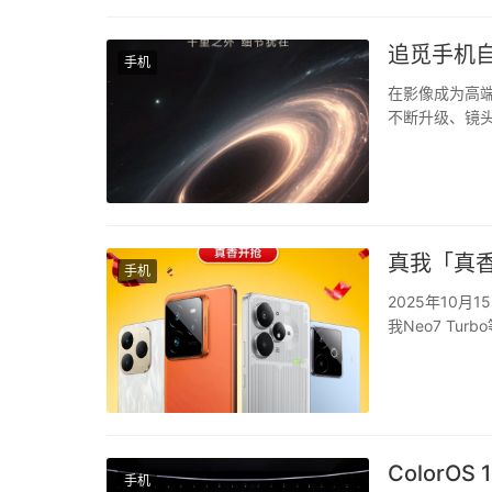
追觅手机
手机
在影像成为高
不断升级、镜头
尤其在暗光、
面出现涂抹感或
真我「真香
手机
2025年10月
我Neo7 Tu
性能影像双擎旗
Pro在本...
ColorO
手机