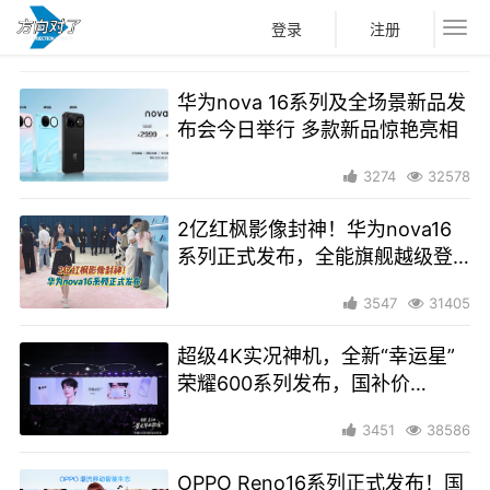
登录
注册
华为nova 16系列及全场景新品发
布会今日举行 多款新品惊艳亮相
3274
32578
2亿红枫影像封神！华为nova16
系列正式发布，全能旗舰越级登
场
3547
31405
超级4K实况神机，全新“幸运星”
荣耀600系列发布，国补价
2294.15元起
3451
38586
OPPO Reno16系列正式发布！国