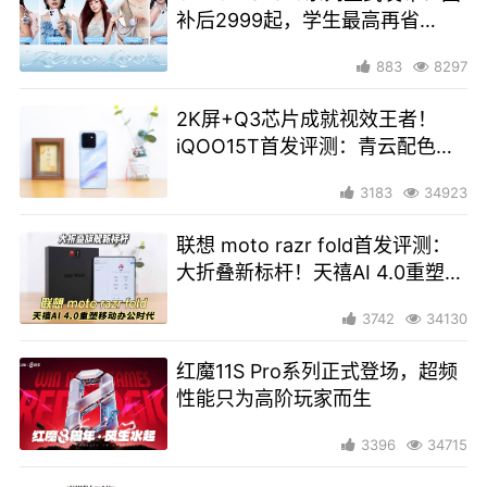
补后2999起，学生最高再省
1200！
883
8297
2K屏+Q3芯片成就视效王者！
iQOO15T首发评测：青云配色颜
值非常Ultra
3183
34923
联想 moto razr fold首发评测：
大折叠新标杆！天禧AI 4.0重塑移
动办公时代
3742
34130
红魔11S Pro系列正式登场，超频
性能只为高阶玩家而生
3396
34715