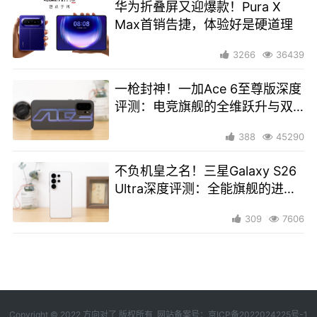
华为折叠屏又迎爆款！Pura X
Max首销告捷，体验好是硬道理
3266
36439
一枪封神！一加Ace 6至尊版深度
评测：电竞旗舰的全维跃升与双
形态革命
388
45290
不负机皇之名！三星Galaxy S26
Ultra深度评测：全能旗舰的进化
与突破
309
7606
Copyright © 2022 方向对了 版权所有 网站备案号：
京ICP备2022024225号-1