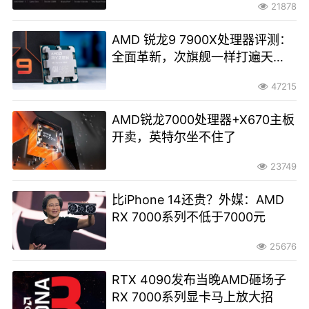
21878
AMD 锐龙9 7900X处理器评测：
全面革新，次旗舰一样打遍天
下！
47215
AMD锐龙7000处理器+X670主板
开卖，英特尔坐不住了
23749
比iPhone 14还贵？外媒：AMD
RX 7000系列不低于7000元
25676
RTX 4090发布当晚AMD砸场子
RX 7000系列显卡马上放大招