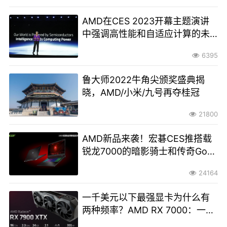
AMD在CES 2023开幕主题演讲
中强调高性能和自适应计算的未
来
6395
鲁大师2022牛角尖颁奖盛典揭
晓，AMD/小米/九号再夺桂冠
21800
AMD新品来袭！宏碁CES推搭载
锐龙7000的暗影骑士和传奇Go笔
记本新品
24164
一千美元以下最强显卡为什么有
两种频率？AMD RX 7000：一切
为了高能效