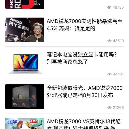
48735
AMD锐龙7000实测性能暴涨高至
45% 苏妈：货足足的
48610
笔记本电脑没独立显卡能用吗？
别再被商家忽悠了
44401
全新包装遭曝光，AMD锐龙7000
处理器或已定档8月30日发布
21263
AMD锐龙7000 VS英特尔13代酷
睿 现实版U界大战即将到来 你看