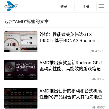
登录
注册
包含"AMD"标签的文章
外媒：性能媲美英伟达GTX
1650Ti 基于RDNA3 Radeon
780M集显跑分曝光
47699
AMD推出多款全新Radeon GPU
驱动高性能、高能效的游戏笔记
本
9889
AMD推出创新的移动和台式机高
性能PC产品组合扩大其领先地位
6507