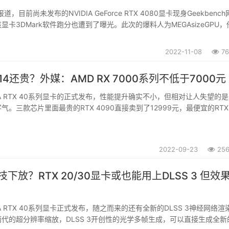
d报道，目前尚未发布的NVIDIA GeForce RTX 4080显卡现身Geekbenc
显卡3DMark软件跑分也遭到了曝光。此次的爆料人为MEGAsizeGPU，
软件中TimeSpy和Time Spy Extreme的跑分成绩。两个模...
2022-11-08
7
e 14还贵？外媒：AMD RX 7000系列不低于7000元
IA RTX 40系列显卡的正式发布，性能提升确实不小，但相对让人失望的
气。三款芯片里面最贵的RTX 4090直接卖到了12999元，最便宜的RTX
GB售价也要7199元。在这种情况下，很多玩家把目光聚焦到了通常性价比更高
基于RDN...
2022-09-23
25
神技下放？RTX 20/30显卡或也能用上DLSS 3 但效
A RTX 40系列显卡正式发布，随之而来的还有全新的DLSS 3神经网络渲
代的超分辨率缩放，DLSS 3开创性的光学多帧生成，可以直接生成全新