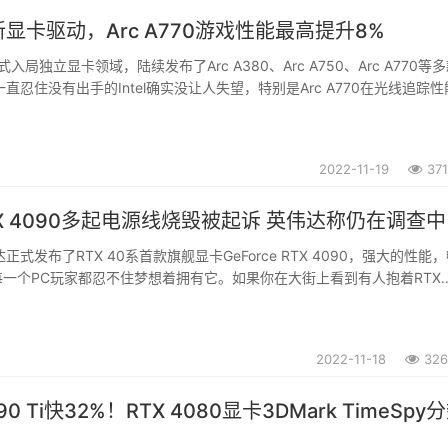
布新显卡驱动，Arc A770游戏性能最高提升8%
式入局独立显卡领域，陆续发布了Arc A380、Arc A750、Arc A770等
直忍住没有出手的Intel确实没让人失望，特别是Arc A770在光线追踪
Force RTX 3060的。近日，Intel发布了31.0.101.38...
2022-11-19
37
X 4090多起电源线烧毁被起诉 英伟达称仍在调查中
式发布了RTX 40系首款旗舰显卡GeForce RTX 4090，强大的性能
一个PC玩家都忍不住梦想着拥有它。如果你在大街上看到有人抱着RTX
那他一定是合不拢嘴的，这种快乐只有向女神表白成功，或者买到PS5才能
阵大家应该已经不太敢...
2022-11-18
326
90 Ti快32%！RTX 4080显卡3DMark TimeSpy