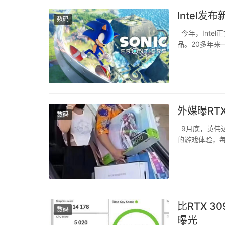
Intel发
数码
今年，Intel正
品。20多年来一
甚至是强于英伟达Ge
外媒曝RT
数码
9月底，英伟达正
的游戏体验，每
4090回家，
美。不过，这一
比RTX 30
数码
曝光