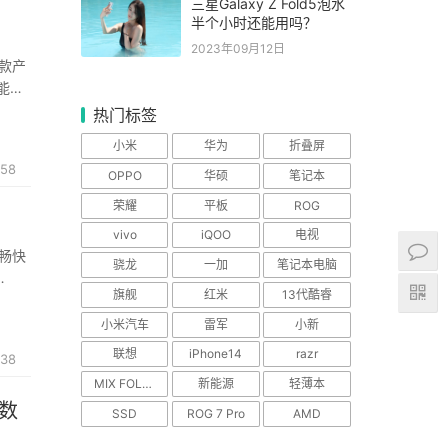
三星Galaxy Z Fold5泡水
半个小时还能用吗？
2023年09月12日
多款产
性能上
热门标签
小米
华为
折叠屏
158
OPPO
华硕
笔记本
荣耀
平板
ROG
vivo
iQOO
电视
，畅快
骁龙
一加
笔记本电脑
旗舰
红米
13代酷睿
媲
小米汽车
雷军
小新
联想
iPhone14
razr
38
MIX FOLD 2
新能源
轻薄本
分数
SSD
ROG 7 Pro
AMD