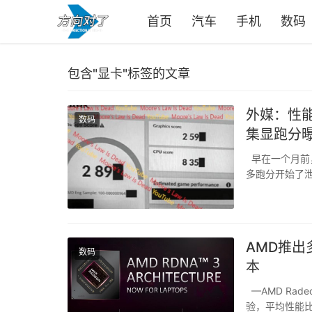
首页
汽车
手机
数码
包含"显卡"标签的文章
外媒：性能媲美英伟达GT
数码
集显跑分
早在一个月前，
多跑分开始了泄露。
7840HS (A
AMD推出
数码
本
—AMD Ra
验，平均性能比上