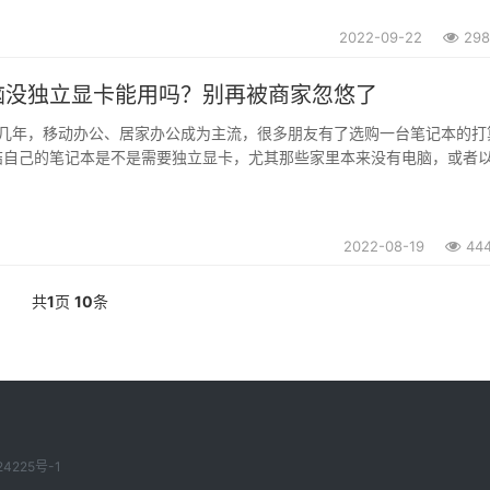
插帧提升性能，官方号称性能可以提升最多4倍。只不过，DLSS 3技术
40系列显卡会支...
2022-09-22
298
脑没独立显卡能用吗？别再被商家忽悠了
几年，移动办公、居家办公成为主流，很多朋友有了选购一台笔记本的打
结自己的笔记本是不是需要独立显卡，尤其那些家里本来没有电脑，或者
为家里唯一电脑的情况下，大家更是会对集成显卡的性能产生担忧。怕它
闲娱乐时卡顿。今天我们就展开聊聊这个话题。...
2022-08-19
44
共
1
页
10
条
24225号-1