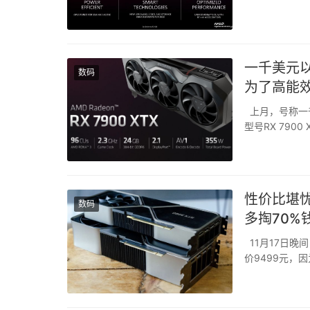
脑的游戏性能—在
卡。...
一千美元以
数码
为了高能
上月，号称一千
型号RX 790
很多小伙伴搓
种频率有点迷惑，
性价比堪忧
数码
多掏70%
11月17日晚间，
价9499元，因
人对它的性价
都在...