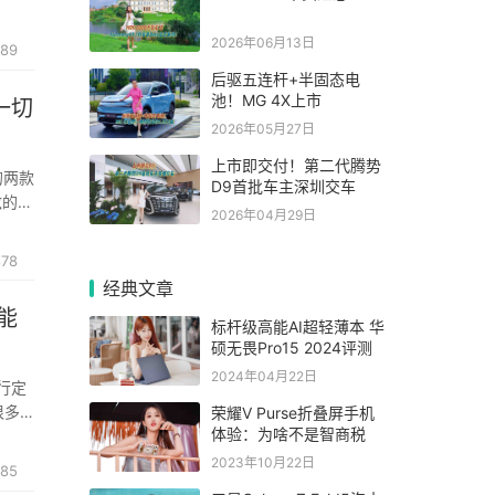
显
2026年06月13日
89
后驱五连杆+半固态电
池！MG 4X上市
一切
2026年05月27日
上市即交付！第二代腾势
的两款
D9首批车主深圳交车
敌的。
2026年04月29日
它的两
878
经典文章
能
标杆级高能AI超轻薄本 华
硕无畏Pro15 2024评测
2024年04月22日
国行定
很多
荣耀V Purse折叠屏手机
体验：为啥不是智商税
读者也
2023年10月22日
85