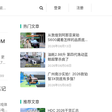
登录
注册
热门文章
从敦煌到阿那亚昊铂
S600藏着怎样的品质底
气
2026年06月13日
油耗2.98升 第四代逸动蓝
，更
鲸超擎杀疯了
7
2026年06月06日
广州南沙实拍！2026款铂
699
智3X到底有多强？
2026年05月08日
笔记
推荐文章
游戏体
本电
HDC 2026干货汇总