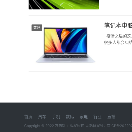
整帧画面，通过
只有新品RTX 
笔记本电
数码
疫情之后的这
很多人都会纠
新之后它就成
拉胯，也怕它休
首页
汽车
手机
数码
家电
行业
直播
Copyright © 2022 方向对了 版权所有 网站备案号：
京ICP备20220