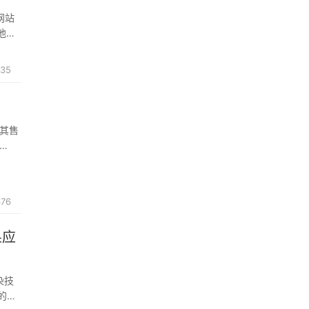
h网站
他所
635
是其售
的
676
果应
染技
的完