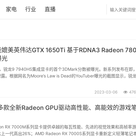
家电
行业
直播
X 1650Ti 基于RDNA3 Radeon 780M
曝光
锐龙9 7940HS集成显卡的首个3DMark分数被曝光。新系列发布在即
根据网名为Moore’s Law is Dead的YouTuber曝光的截图显示，锐龙
MD OPN代码:100-000000964)在功率限制为25W时获得了259X分。...
2023-03-06
47
多款全新Radeon GPU驱动高性能、高能效的游戏
deon RX 7000M系列显卡提供卓越的每瓦性能、先进的视觉效果和高帧率
一代高出26%；AMD Radeon RX 7000S系列显卡重新定义轻薄笔记