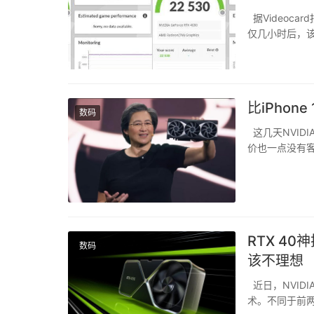
据Videocar
仅几小时后，该
曝光是3DMark
比iPhon
数码
这几天NVID
价也一点没有客
4080 12
AMD这边，毕竟
RTX 40
数码
该不理想
近日，NVIDI
术。不同于前两