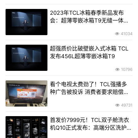
2023年TCL冰箱春季新品发布
会：超薄零嵌冰箱T9无缝一体新
选择
41034
超强质价比破壁嵌入式冰箱 TCL
发布456L超薄零嵌冰箱T9
10796
看个电视太费劲了！TCL强播多
种广告被投诉 消费者要求赔偿道
歉
49731
首发价7999元！TCL双子舱洗衣
机Q10正式发布：高端分区洗护新
王者