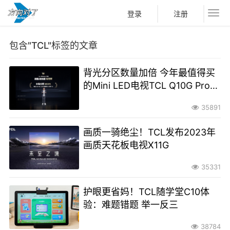
登录
注册
包含"TCL"标签的文章
背光分区数量加倍 今年最值得买
的Mini LED电视TCL Q10G Pro发
布
35891
画质一骑绝尘！TCL发布2023年
画质天花板电视X11G
35331
护眼更省妈！TCL随学堂C10体
验：难题错题 举一反三
38784