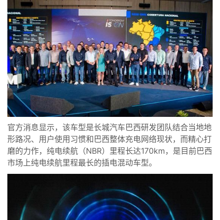
官方消息显示，
该车型是长城汽车巴西研发团队结合当地地
形路况、用户使用习惯和巴西整体充电网络现状，而精心打
磨的力作，纯电续航（NBR）里程长达170km，是目前巴西
市场上纯电续航里程最长的
插电混动
车型。