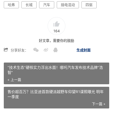
哈弗
长城
汽车
插电混动
四驱
164
好文章，需要你的鼓励
分享好友：
生成封面
“技术生态”硬核实力浮出水面！哪吒汽车发布技术品牌“浩
智”
« 上一篇
售价超百万？比亚迪首款硬派越野车仰望R1谍照曝光 明年
一季度
下一篇 »