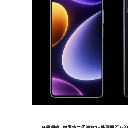
狂暴调校+首发第二代骁龙7+
处理器
百万跑