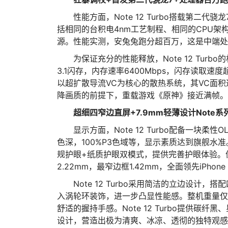
性能方面，Note 12 Turbo搭载第二
括相同的台积电4nm工艺制程、相同的CPU架构
源。性能实测，安兔兔跑分超百万，这是中端处
为保证充分的性能释放，Note 12 Turb
3.1闪存，内存速率6400Mbps，闪存读取速度超
以超扩散导流VC为核心的散热系统，其VC面积达
降画质的前提下，重载游戏《原神》接近满帧。并
超细四窄边直屏+7.9mm轻薄设计Note
显示方面，Note 12 Turbo配备一块柔性
色深，100%P3色域等，显示素质达到旗舰水准
规护眼+纸质护眼双模式，提供完善护眼体验。
2.22mm，最窄边框1.42mm，全面领先iPhone 
Note 12 Turbo采用简洁的立边设
入涡轮环装饰，进一步凸显性能感。整机重量仅18
舒适的握持手感。Note 12 Turbo提供
设计，营造出极为清爽、冰凉、透彻的独特观感