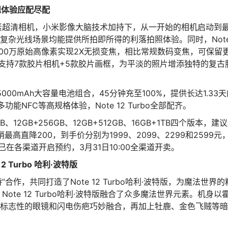
规体验应配尽配
00万像素超清相机，小米影像大脑技术加持下，从一开始的相机启动到
复杂光线场景均能提供所拍即所得的利落拍照体验。同时，Not
术，利用6400万原始高像素实现2X无损变焦，相比常规数码变焦，可保留
bo还支持7款胶片相机+5款胶片画框，为平淡的照片增添独特的复古
充+5000mAh大容量电池组合，45分钟充至100%，提供长达1.33
NFC等高规格体验，Note 12 Turbo全部配齐。
6GB、12GB+256GB、12GB+512GB、16GB+1TB四个版本，建
首销最高直降200，到手价分别为1999、2099、2299和2599元
o现已在各渠道开启预约，3月31日10:00全渠道开卖。
 12 Turbo 哈利·波特版
·波特”合作，共同打造了Note 12 Turbo哈利·波特版，为魔法世界的
te 12 Turbo哈利·波特版融合了众多魔法世界元素。机身以
标志性的眼镜和闪电伤疤巧妙融合，再加上牡鹿、⾦色飞贼等暗