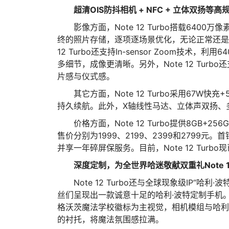
超清OIS防抖相机 + NFC + 立体双扬等
高
影像方面，Note 12 Turbo搭载64
终的照片存储，逐项逐场景优化，无论正常还是
12 Turbo还支持In-sensor Zoom技
多细节，成像更清晰。另外，Note 12 Tur
片感与仪式感。
其它方面，Note 12 Turbo采用67W快
持久续航。此外，X轴线性马达、立体声双扬、多功能
价格方面，Note 12 Turbo提供8GB+25
售价分别为1999、2199、2399和2799元。
并享一年碎屏保服务。目前，Note 12 Turb
深度定制，为全世界哈迷敬献双重礼
Note
Note 12 Turbo还与全球现象级IP“哈利
丝们呈现出一款诚意十足的哈利·波特定制手机。No
格沃茨魔法学校徽标为主视觉，相机模组与哈利
的衬托，将魔法氛围感拉满。