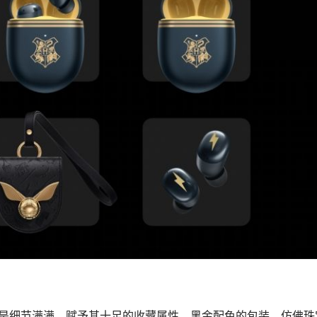
特版更是细节满满，赋予其十足的收藏属性。黑⾦配色的包装，仿佛珠