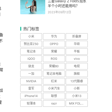
三星Galaxy Z Fold5泡水
半个小时还能用吗？
包
2023年09月12日
同
热门标签
配备
小米
华为
折叠屏
不
努比亚Z50
OPPO
华硕
笔记本
荣耀
平板
iQOO
ROG
vivo
t
骁龙
荣耀80
电视
常
一加
笔记本电脑
旗舰
NVIDIA
红米
13代酷睿
雷军
小米汽车
小新
加
盈
iPhone14
联想
小米13
理
轻薄本
razr
MIX FOLD 2