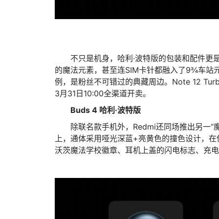
不只是机身，哈利·波特版的包装和配件更
的魔法元素，甚至连SIM卡针都融入了9¾车站
例，是粉丝不可错过的典藏周边。Note 12 Tur
3月31日10:00全渠道开卖。
Buds 4 哈利·波特版
除联名款手机外，Redmi还同场推出另⼀“魔法
上，通体采用哑光深蓝+亮黄色的撞色设计，在
沃茨魔法学校徽章、耳机上盖的闪电标志、充电盒背面的