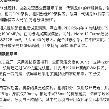
代骁龙7+处理器，这款处理器全面继承了第一代骁龙8+的旗舰特性，
、相同GPU架构、相同影像ISP架构等，与第一代骁龙8+同宗
理器首次入局“百万跑分俱乐部”。
o的相关性能配套也是诚意满满，满血版LPDDR5内存 + 增强版UFS
1900MB/s，在同级均属高规满配。同时，Note 12 Turbo还
3725mm²，为Note系列最大。配合狂暴引擎，在不降亮度、
开放全局120Hz高刷，且支持App刷新率自定义。
系列颜值巅峰
OLED直屏，采用类钻像素排列，全屏激发亮度1000nit，支持12bi
。该屏还通过SGS低蓝光认证，并支持1920Hz高频PWM调光、
值得一提的是，该屏幕还采用了旗舰级四窄边形态，下巴仅
14。
计，搭配四等深后盖，机身线条更趋简约。相机部分，采用双环元素，并
1g，厚度仅7.9mm，搭配不足75mm的机身宽度，造就了轻
碳纤黑、星海蓝、冰羽白三款配色，其中的冰羽白采用双色渐变+冰花纹
。