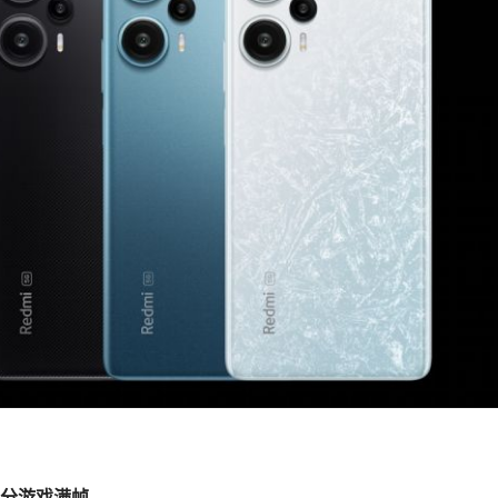
分
游戏满帧