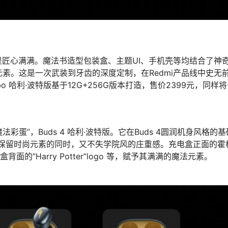
是匠心满满。魔法书造型包装盒、主题UI、手机壳等均结合了神
元素。这是⼀次武装到牙齿的深度定制，在Redmi产品线中史无
bo 哈利·波特版基于12G+256G版本打造，售价2399元，同样
彩蛋”，Buds 4 哈利·波特版。它在Buds 4圆润机身风格的基
保留时尚元素的同时，又不失学院风的庄重感。充电盒正面的霍
“Harry Potter”logo 等，赋予其满满的魔法元素。