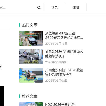
登录
注册
热门文章
从敦煌到阿那亚昊铂
S600藏着怎样的品质底
气
2026年06月13日
油耗2.98升 第四代逸动蓝
鲸超擎杀疯了
2026年06月06日
安
广州南沙实拍！2026款铂
智3X到底有多强？
2026年05月08日
推荐文章
HDC 2026干货汇总