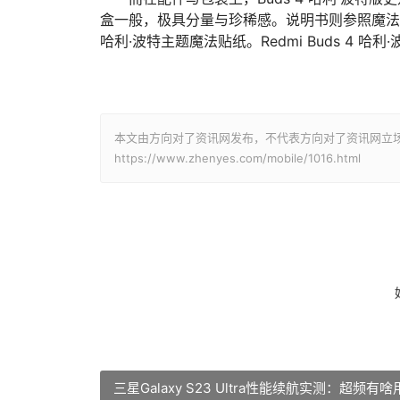
盒⼀般，极具分量与珍稀感。说明书则参照魔法
哈利·波特主题魔法贴纸。Redmi Buds 4 哈
本文由方向对了资讯网发布，不代表方向对了资讯网立
https://www.zhenyes.com/mobile/1016.html
三星Galaxy S23 Ultra性能续航实测：超频有啥