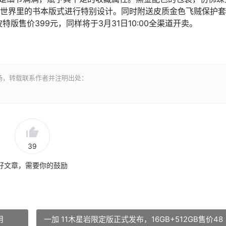
世界里的书本版式进行特别设计。同时附送皮质⾦色飞贼保护套
利·波特版售价399元，同样将于3月31日10:00全渠道开卖。
场，转载联系作者并注明出处：
39
好文章，需要你的鼓励
用
一加 11木星岩限定版正式发布，16GB+512GB售价48