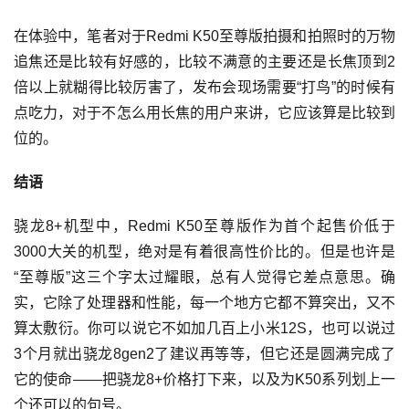
在体验中，笔者对于Redmi K50至尊版拍摄和拍照时的万物
追焦还是比较有好感的，比较不满意的主要还是长焦顶到2
倍以上就糊得比较厉害了，发布会现场需要“打鸟”的时候有
点吃力，对于不怎么用长焦的用户来讲，它应该算是比较到
位的。
结语
骁龙8+机型中，Redmi K50至尊版作为首个起售价低于
3000大关的机型，绝对是有着很高性价比的。但是也许是
“至尊版”这三个字太过耀眼，总有人觉得它差点意思。确
实，它除了处理器和性能，每一个地方它都不算突出，又不
算太敷衍。你可以说它不如加几百上小米12S，也可以说过
3个月就出骁龙8gen2了建议再等等，但它还是圆满完成了
它的使命——把骁龙8+价格打下来，以及为K50系列划上一
个还可以的句号。