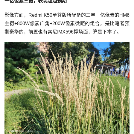
一亿像素三摄，表现超越预期
影像方面，Redmi K50至尊版所配备的三星一亿像素的HM6
主摄+800W像素广角+200W像素微距的组合，是比笔者预
期豪华的，前置也有索尼IMX596撑场面，算是下本了。