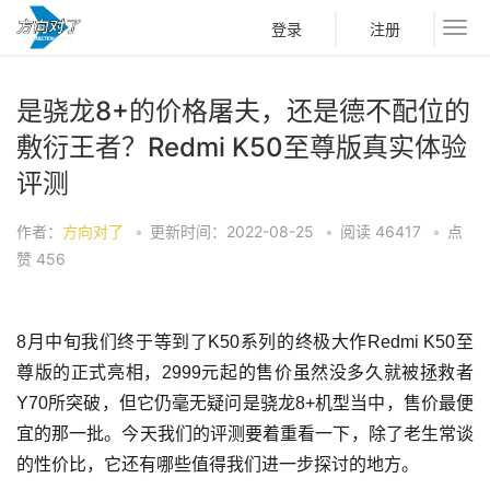
登录
注册
是骁龙8+的价格屠夫，还是德不配位的
敷衍王者？Redmi K50至尊版真实体验
评测
作者：
方向对了
•
更新时间：2022-08-25
•
阅读
46417
•
点
赞
456
8月中旬我们终于等到了K50系列的终极大作Redmi K50至
尊版的正式亮相，2999元起的售价虽然没多久就被拯救者
Y70所突破，但它仍毫无疑问是骁龙8+机型当中，售价最便
宜的那一批。今天我们的评测要着重看一下，除了老生常谈
的性价比，它还有哪些值得我们进一步探讨的地方。